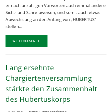
er nach unzähligen Vorworten auch einmal andere
Sicht- und Schreibweisen, und somit auch etwas
Abwechslung an den Anfang von „HUBERTUS“
stellen…
VORWORT
WEITERLESEN
DER
HUBERTUS
AUSGABE
AUGUST
2022
VON
Lang ersehnte
HAUPTMANN
MARCEL
THOMAS
Chargiertenversammlung
stärkte den Zusammenhalt
des Hubertuskorps
Beitrag
Beitrags-
28.08.2021
News
/
Veranstaltung