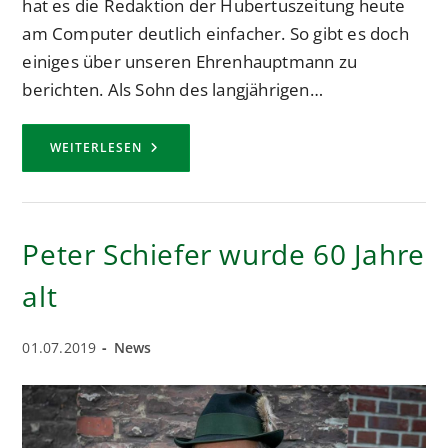
hat es die Redaktion der Hubertuszeitung heute
am Computer deutlich einfacher. So gibt es doch
einiges über unseren Ehrenhauptmann zu
berichten. Als Sohn des langjährigen…
NEUER
WEITERLESEN
EHRENHAUPTMANN
DER
GESELLSCHAFT
–
PETER
SCHIEFERS
Peter Schiefer wurde 60 Jahre
SCHRITTE
IM
NEUSSER
alt
SCHÜTZENWESEN
Beitrag
Beitrags-
01.07.2019
News
veröffentlicht:
Kategorie: