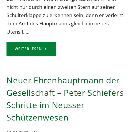
nicht nur durch einen zweiten Stern auf seiner
Schulterklappe zu erkennen sein, denn er verleiht
dem Amt des Hauptmanns gleich ein neues
Utensil……
NEUER
WEITERLESEN
HAUPTMANN
MARCEL
THOMAS
–
NACH
SEINER
Neuer Ehrenhauptmann der
PFEIFE
MARSCHIERT
DAS
Gesellschaft – Peter Schiefers
KORPS
Schritte im Neusser
Schützenwesen