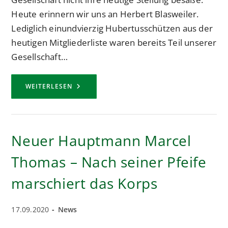
Heute erinnern wir uns an Herbert Blasweiler.
Lediglich einundvierzig Hubertusschützen aus der
heutigen Mitgliederliste waren bereits Teil unserer
Gesellschaft…
HERBERT
WEITERLESEN
BLASWEILER
–
EIN
BEDEUTENDER
HUBERTUSSCHÜTZE
Neuer Hauptmann Marcel
Thomas – Nach seiner Pfeife
marschiert das Korps
Beitrag
Beitrags-
17.09.2020
News
veröffentlicht:
Kategorie: