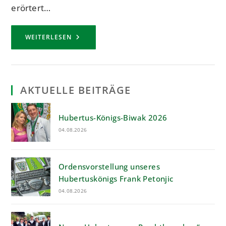
erörtert…
PETER
WEITERLESEN
SCHIEFER
WURDE
60
JAHRE
ALT
AKTUELLE BEITRÄGE
Hubertus-Königs-Biwak 2026
04.08.2026
Ordensvorstellung unseres
Hubertuskönigs Frank Petonjic
04.08.2026