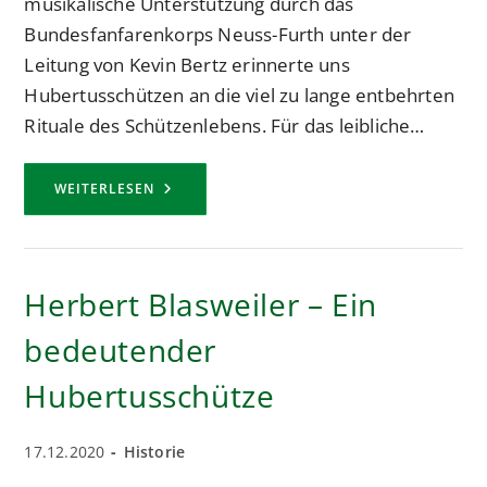
musikalische Unterstützung durch das
Bundesfanfarenkorps Neuss-Furth unter der
Leitung von Kevin Bertz erinnerte uns
Hubertusschützen an die viel zu lange entbehrten
Rituale des Schützenlebens. Für das leibliche…
LANG
WEITERLESEN
ERSEHNTE
CHARGIERTENVERSAMMLUNG
STÄRKTE
DEN
ZUSAMMENHALT
DES
Herbert Blasweiler – Ein
HUBERTUSKORPS
bedeutender
Hubertusschütze
Beitrag
Beitrags-
17.12.2020
Historie
veröffentlicht:
Kategorie: