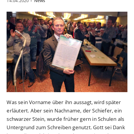
Beitrag
Beitrags-
14.04.2020
News
veröffentlicht:
Kategorie:
Was sein Vorname über ihn aussagt, wird später
erläutert. Aber sein Nachname, der Schiefer, ein
schwarzer Stein, wurde früher gern in Schulen als
Untergrund zum Schreiben genutzt. Gott sei Dank