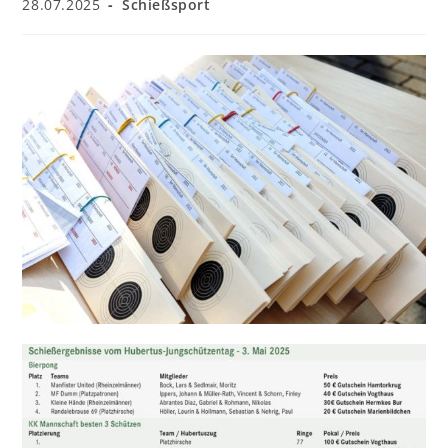
Beitrag
Beitrags-
28.07.2025
Schießsport
veröffentlicht:
Kategorie: