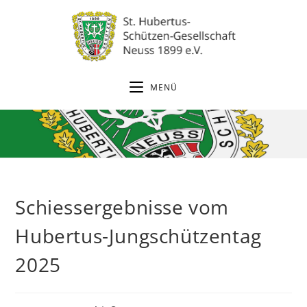
Zum
Inhalt
springen
MENÜ
Schiessergebnisse vom
Hubertus-Jungschützentag
2025