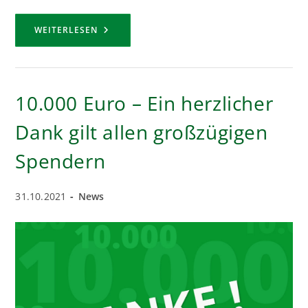
DER
WEITERLESEN
EHEMALIGE
HUBERTUSZUG
„FREISCHÜTZ“
10.000 Euro – Ein herzlicher
Dank gilt allen großzügigen
Spendern
Beitrag
Beitrags-
31.10.2021
News
veröffentlicht:
Kategorie: