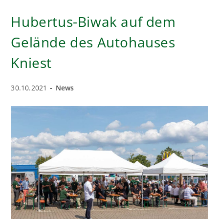
SOLIDAHRITÄT
IM
Hubertus-Biwak auf dem
AHRTAL
Gelände des Autohauses
Kniest
Beitrag
Beitrags-
30.10.2021
News
veröffentlicht:
Kategorie: