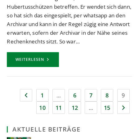
Hubertusschützen betreffen. Er wendet sich dann,
so hat sich das eingespielt, per whatsapp an den
Archivar und kann in der Regel zügig eine Antwort
erwarten, sofern der Archivar in der Nähe seines
Rechenknechts sitzt. So war…
ZUGWAPPEN
WEITERLESEN
EINES
EHEMALIGEN
HUBERTUSZUGES
BEI
WOHNUNGSAUFLÖSUNG
GEFUNDEN
1
…
6
7
8
9
Zur vorherigen Seite
10
11
12
…
15
Zur näc
AKTUELLE BEITRÄGE