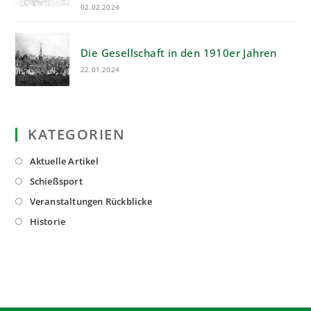
02.02.2024
Die Gesellschaft in den 1910er Jahren
22.01.2024
KATEGORIEN
Opens
Aktuelle Artikel
in
Opens
Schießsport
a
in
Opens
Veranstaltungen Rückblicke
new
a
in
Opens
Historie
tab
new
a
in
tab
new
a
tab
new
tab