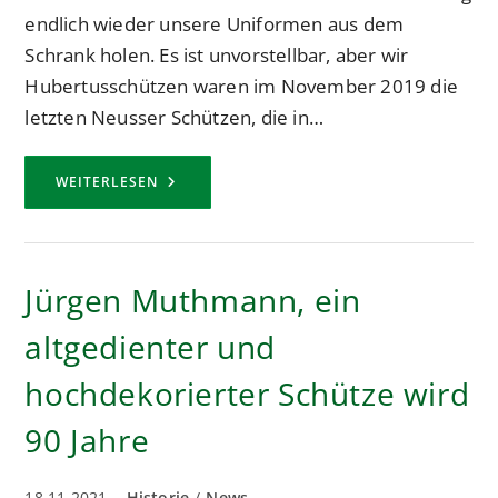
endlich wieder unsere Uniformen aus dem
Schrank holen. Es ist unvorstellbar, aber wir
Hubertusschützen waren im November 2019 die
letzten Neusser Schützen, die in…
NACH
WEITERLESEN
ZWEI
JAHREN
KONNTEN
WIR
WIEDER
DEN
Jürgen Muthmann, ein
PATRONATSTAG
FEIERN
altgedienter und
hochdekorierter Schütze wird
90 Jahre
Beitrag
Beitrags-
18.11.2021
Historie
/
News