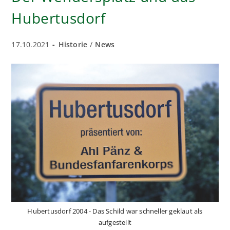
Hubertusdorf
Beitrag
Beitrags-
17.10.2021
Historie
/
News
veröffentlicht:
Kategorie:
Hubertusdorf 2004 - Das Schild war schneller geklaut als
aufgestellt