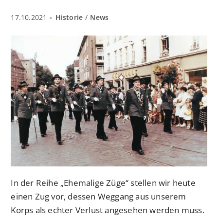
Beitrag
Beitrags-
17.10.2021
Historie
/
News
veröffentlicht:
Kategorie:
In der Reihe „Ehemalige Züge“ stellen wir heute
einen Zug vor, dessen Weggang aus unserem
Korps als echter Verlust angesehen werden muss.