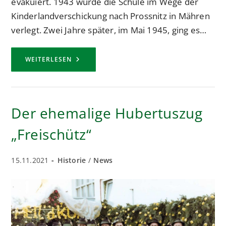
evakuiert. 1943 wurde die Schule im Wege der
Kinderlandverschickung nach Prossnitz in Mähren
verlegt. Zwei Jahre später, im Mai 1945, ging es…
JÜRGEN
WEITERLESEN
MUTHMANN,
EIN
ALTGEDIENTER
UND
HOCHDEKORIERTER
SCHÜTZE
Der ehemalige Hubertuszug
WIRD
90
JAHRE
„Freischütz“
Beitrag
Beitrags-
15.11.2021
Historie
/
News
veröffentlicht:
Kategorie: