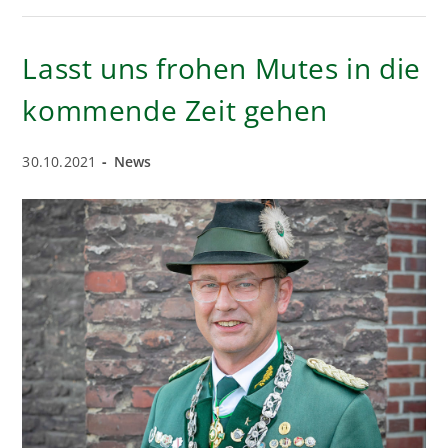
DEM
GELÄNDE
DES
AUTOHAUSES
Lasst uns frohen Mutes in die
KNIEST
kommende Zeit gehen
Beitrag
Beitrags-
30.10.2021
News
veröffentlicht:
Kategorie: