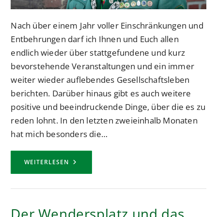
Nach über einem Jahr voller Einschränkungen und
Entbehrungen darf ich Ihnen und Euch allen
endlich wieder über stattgefundene und kurz
bevorstehende Veranstaltungen und ein immer
weiter wieder auflebendes Gesellschaftsleben
berichten. Darüber hinaus gibt es auch weitere
positive und beeindruckende Dinge, über die es zu
reden lohnt. In den letzten zweieinhalb Monaten
hat mich besonders die…
LASST
WEITERLESEN
UNS
FROHEN
MUTES
IN
DIE
KOMMENDE
Der Wendersplatz und das
ZEIT
GEHEN