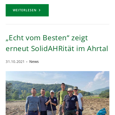
10.000
WEITERLESEN
EURO
–
EIN
HERZLICHER
DANK
GILT
„Echt vom Besten“ zeigt
ALLEN
GROSSZÜGIGEN S
PENDERN
erneut SolidAHRität im Ahrtal
Beitrag
Beitrags-
31.10.2021
News
veröffentlicht:
Kategorie: