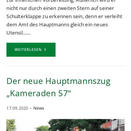
nicht nur durch einen zweiten Stern auf seiner
Schulterklappe zu erkennen sein, denn er verleiht
dem Amt des Hauptmanns gleich ein neues
Utensil……
NEUER
WEITERLESEN
HAUPTMANN
MARCEL
THOMAS
–
NACH
SEINER
Der neue Hauptmannszug
PFEIFE
MARSCHIERT
DAS
„Kameraden 57“
KORPS
Beitrag
Beitrags-
17.09.2020
News
veröffentlicht:
Kategorie: