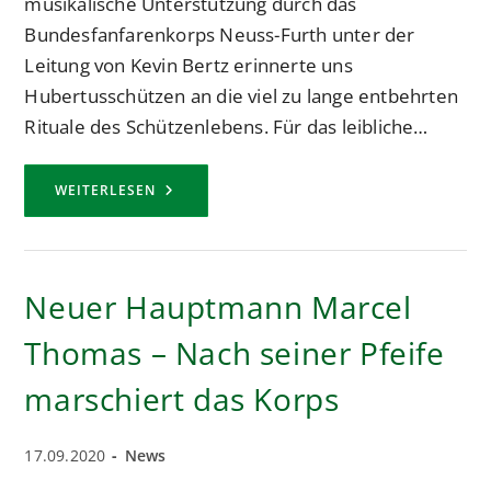
musikalische Unterstützung durch das
Bundesfanfarenkorps Neuss-Furth unter der
Leitung von Kevin Bertz erinnerte uns
Hubertusschützen an die viel zu lange entbehrten
Rituale des Schützenlebens. Für das leibliche…
LANG
WEITERLESEN
ERSEHNTE
CHARGIERTENVERSAMMLUNG
STÄRKTE
DEN
ZUSAMMENHALT
DES
Neuer Hauptmann Marcel
HUBERTUSKORPS
Thomas – Nach seiner Pfeife
marschiert das Korps
Beitrag
Beitrags-
17.09.2020
News
veröffentlicht:
Kategorie: