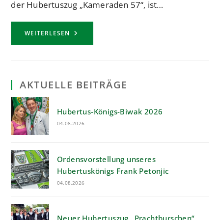
der Hubertuszug „Kameraden 57“, ist…
DER
WEITERLESEN
NEUE
HAUPTMANNSZUG
„KAMERADEN
57“
AKTUELLE BEITRÄGE
Hubertus-Königs-Biwak 2026
04.08.2026
Ordensvorstellung unseres
Hubertuskönigs Frank Petonjic
04.08.2026
Neuer Hubertuszug „Prachtburschen“