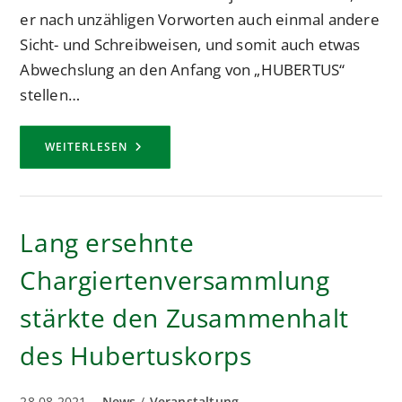
er nach unzähligen Vorworten auch einmal andere
Sicht- und Schreibweisen, und somit auch etwas
Abwechslung an den Anfang von „HUBERTUS“
stellen…
VORWORT
WEITERLESEN
DER
HUBERTUS
AUSGABE
AUGUST
2022
VON
Lang ersehnte
HAUPTMANN
MARCEL
THOMAS
Chargiertenversammlung
stärkte den Zusammenhalt
des Hubertuskorps
Beitrag
Beitrags-
28.08.2021
News
/
Veranstaltung