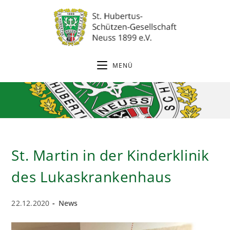
Zum
Inhalt
springen
MENÜ
St. Martin in der Kinderklinik
des Lukaskrankenhaus
Beitrag
Beitrags-
22.12.2020
News
veröffentlicht:
Kategorie: