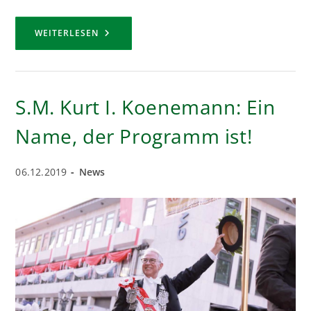
FREDERIK
WEITERLESEN
I.
REYMANN
–
HUBERTUSKÖNIG
2019/2020
S.M. Kurt I. Koenemann: Ein
Name, der Programm ist!
Beitrag
Beitrags-
06.12.2019
News
veröffentlicht:
Kategorie: