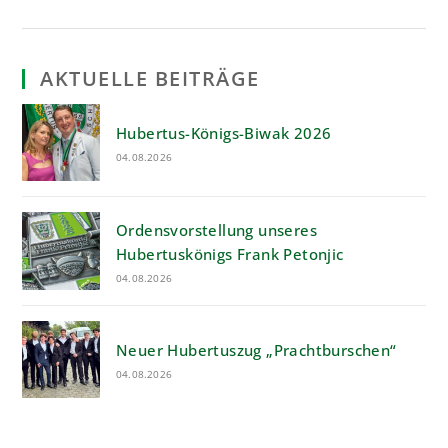
I.
KOENEMANN:
EIN
NAME,
DER
PROGRAMM
AKTUELLE BEITRÄGE
IST!
Hubertus-Königs-Biwak 2026
04.08.2026
Ordensvorstellung unseres
Hubertuskönigs Frank Petonjic
04.08.2026
Neuer Hubertuszug „Prachtburschen“
04.08.2026