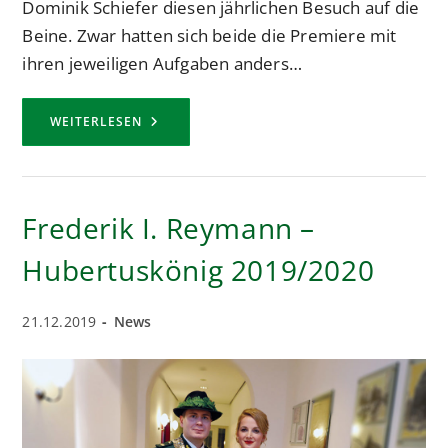
Dominik Schiefer diesen jährlichen Besuch auf die
Beine. Zwar hatten sich beide die Premiere mit
ihren jeweiligen Aufgaben anders…
ST.
WEITERLESEN
MARTIN
IN
DER
KINDERKLINIK
DES
LUKASKRANKENHAUS
Frederik I. Reymann –
Hubertuskönig 2019/2020
Beitrag
Beitrags-
21.12.2019
News
veröffentlicht:
Kategorie: