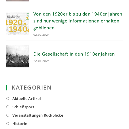
Von den 1920er bis zu den 1940er Jahren
sind nur wenige Informationen erhalten
geblieben
02.02.2024
Die Gesellschaft in den 1910er Jahren
22.01.2024
KATEGORIEN
Opens
Aktuelle Artikel
in
Opens
Schießsport
a
in
Opens
Veranstaltungen Rückblicke
new
a
in
Opens
Historie
tab
new
a