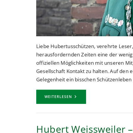
Liebe Hubertusschützen, verehrte Leser, 
herausfordernden Zeiten eine der wenig
offiziellen Möglichkeiten mit unseren M
Gesellschaft Kontakt zu halten. Auf den er
Gelegenheit ein bisschen Schützenleben i
MIT
WEITERLESEN
DER
AUSGABE
01
|
APRIL
2021
Hubert Weissweiler –
STARTET
DIE