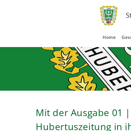
Zum
Inhalt
springen
Home
Gese
Mit der Ausgabe 01 | 
Hubertuszeitung in i