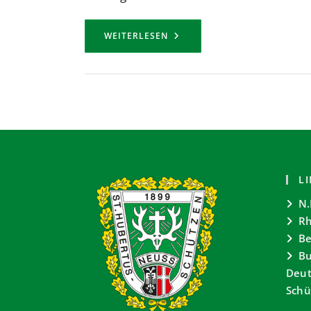
HUBERT
WEITERLESEN
WEISSWEILER
–
TRÄGER
DES
SCHULTERBANDES
ZUM
ST.
SEBASTIANUS-
EHRENKREUZ
UND
GROSSMEISTER D
ES U
NDERSTATEMENTS!
L
N.
Rh
Be
Bu
Deut
Schü