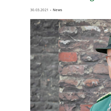
Beitrag
Beitrags-
30.03.2021
News
veröffentlicht:
Kategorie: