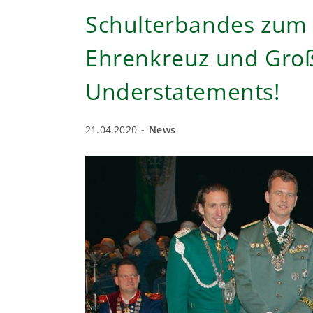
HUBERTUSZEITUNG
IN
Schulterbandes zum 
IHREN
53.
JAHRGANG
Ehrenkreuz und Gro
Understatements!
Beitrag
Beitrags-
21.04.2020
News
veröffentlicht:
Kategorie: