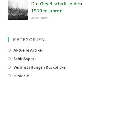
Die Gesellschaft in den
1910er Jahren
22.01.2024
KATEGORIEN
Opens
Aktuelle Artikel
in
Opens
Schießsport
a
in
Opens
Veranstaltungen Rückblicke
new
a
in
Opens
Historie
tab
new
a
in
tab
new
a
tab
new
tab