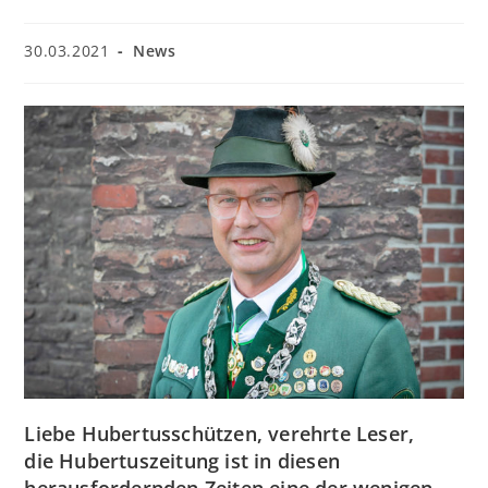
Beitrag
Beitrags-
30.03.2021
News
veröffentlicht:
Kategorie:
Liebe Hubertusschützen, verehrte Leser,
die Hubertuszeitung ist in diesen
herausfordernden Zeiten eine der wenigen