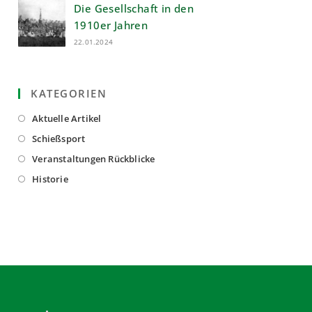
Die Gesellschaft in den
1910er Jahren
22.01.2024
KATEGORIEN
Opens
Aktuelle Artikel
in
Opens
Schießsport
a
in
Opens
Veranstaltungen Rückblicke
new
a
in
Opens
Historie
tab
new
a
in
tab
new
a
tab
new
tab