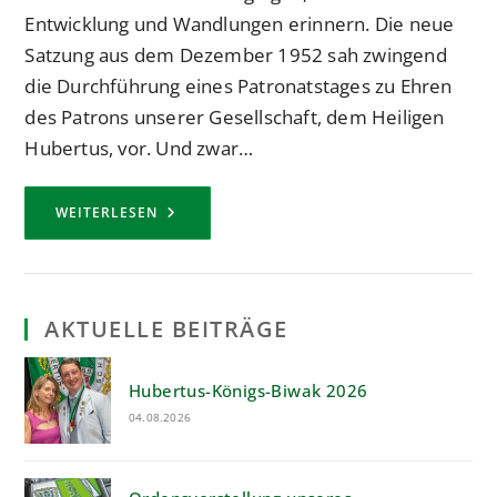
Entwicklung und Wandlungen erinnern. Die neue
Satzung aus dem Dezember 1952 sah zwingend
die Durchführung eines Patronatstages zu Ehren
des Patrons unserer Gesellschaft, dem Heiligen
Hubertus, vor. Und zwar…
UNSER
WEITERLESEN
PATRONATSTAG
UND
UNSER
HUBERTUSBALL
–
EIN
RÜCKBLICK
AKTUELLE BEITRÄGE
Hubertus-Königs-Biwak 2026
04.08.2026