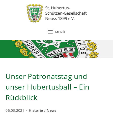
Zum
Inhalt
springen
MENÜ
Unser Patronatstag und
unser Hubertusball – Ein
Rückblick
Beitrag
Beitrags-
06.03.2021
Historie
/
News