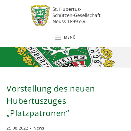
Zum
Inhalt
springen
MENÜ
Vorstellung des neuen
Hubertuszuges
„Platzpatronen“
Beitrag
Beitrags-
25.08.2022
News