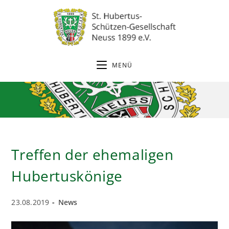
Zum
Inhalt
springen
MENÜ
Treffen der ehemaligen
Hubertuskönige
Beitrag
Beitrags-
23.08.2019
News
veröffentlicht:
Kategorie: