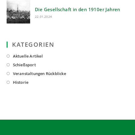
Die Gesellschaft in den 1910er Jahren
22.01.2024
KATEGORIEN
Opens
Aktuelle Artikel
in
Opens
Schießsport
a
in
Opens
Veranstaltungen Rückblicke
new
a
in
Opens
Historie
tab
new
a
in
tab
new
a
tab
new
tab