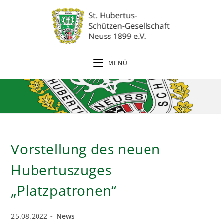
Zum
Inhalt
springen
MENÜ
Vorstellung des neuen
Hubertuszuges
„Platzpatronen“
Beitrag
Beitrags-
25.08.2022
News