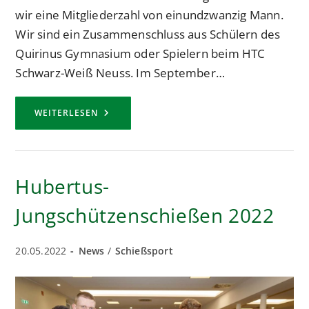
wir eine Mitgliederzahl von einundzwanzig Mann.
Wir sind ein Zusammenschluss aus Schülern des
Quirinus Gymnasium oder Spielern beim HTC
Schwarz-Weiß Neuss. Im September…
VORSTELLUNG
WEITERLESEN
DES
NEUEN
HUBERTUSZUGES
„PLATZPATRONEN“
Hubertus-
Jungschützenschießen 2022
Beitrag
Beitrags-
20.05.2022
News
/
Schießsport
veröffentlicht:
Kategorie: