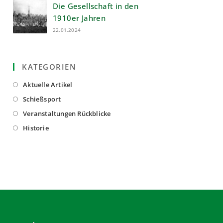
Die Gesellschaft in den
1910er Jahren
22.01.2024
KATEGORIEN
Opens
Aktuelle Artikel
in
Opens
Schießsport
a
in
Opens
Veranstaltungen Rückblicke
new
a
in
Opens
Historie
tab
new
a
in
tab
new
a
tab
new
tab