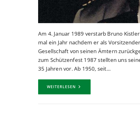
Am 4. Januar 1989 verstarb Bruno Kistle
mal ein Jahr nachdem er als Vorsitzende
Gesellschaft von seinen Ämtern zurückge
zum Schützenfest 1987 stellten uns sein
35 Jahren vor. Ab 1950, seit…
ZUM
WEITERLESEN
30.
TODESTAG
DES
MAJORS
BRUNO
KISTLER