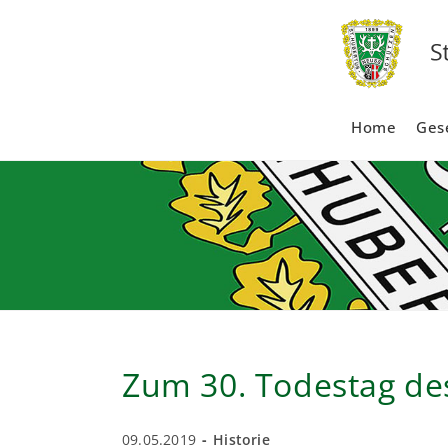
Zum
Inhalt
springen
Home
Gese
Zum 30. Todestag des
Beitrag
Beitrags-
09.05.2019
Historie