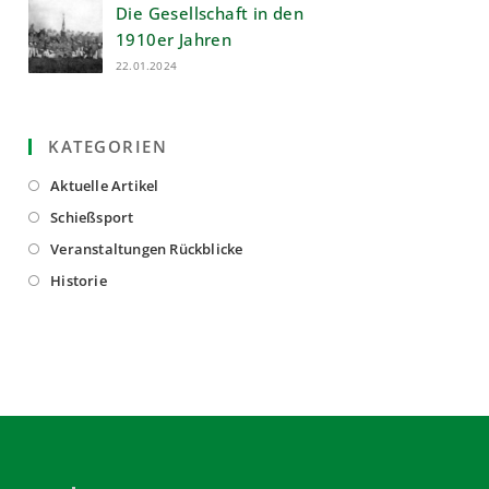
Die Gesellschaft in den
1910er Jahren
22.01.2024
KATEGORIEN
Opens
Aktuelle Artikel
in
Opens
Schießsport
a
in
Opens
Veranstaltungen Rückblicke
new
a
in
Opens
Historie
tab
new
a
in
tab
new
a
tab
new
tab