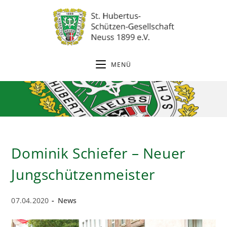
Zum
Inhalt
springen
MENÜ
Dominik Schiefer – Neuer
Jungschützenmeister
Beitrag
Beitrags-
07.04.2020
News
veröffentlicht:
Kategorie: