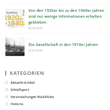
Von den 1920er bis zu den 1940er Jahren
sind nur wenige Informationen erhalten
geblieben
02.02.2024
Die Gesellschaft in den 1910er Jahren
22.01.2024
KATEGORIEN
Opens
Aktuelle Artikel
in
Opens
Schießsport
a
in
Opens
Veranstaltungen Rückblicke
new
a
in
Opens
Historie
tab
new
a
in