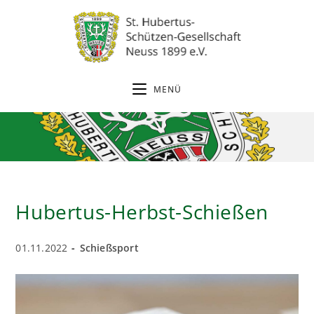
Zum
Inhalt
springen
MENÜ
Hubertus-Herbst-Schießen
Beitrag
Beitrags-
01.11.2022
Schießsport
veröffentlicht:
Kategorie: