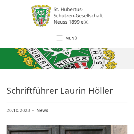
Zum
Inhalt
springen
MENÜ
Schriftführer Laurin Höller
Beitrag
Beitrags-
20.10.2023
News
veröffentlicht:
Kategorie: