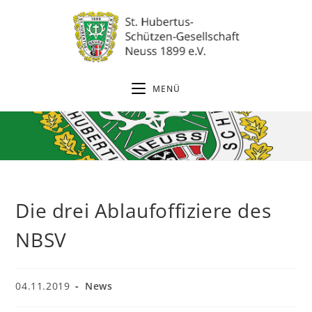
Zum
Inhalt
springen
MENÜ
Die drei Ablaufoffiziere des
NBSV
Beitrag
Beitrags-
04.11.2019
News
veröffentlicht:
Kategorie: