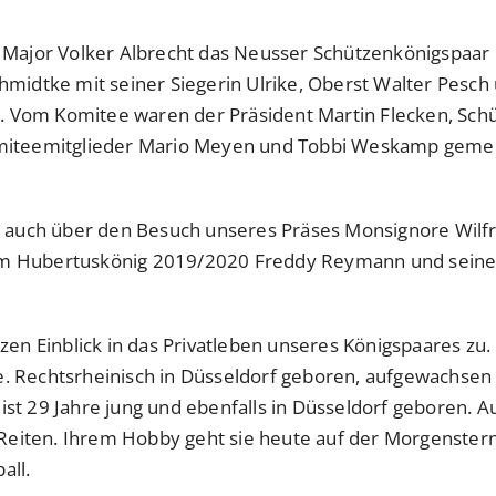
r Major Volker Albrecht das Neusser Schützenkönigspaar
hmidtke mit seiner Siegerin Ulrike, Oberst Walter Pes
Vom Komitee waren der Präsident Martin Flecken, Schü
omiteemitglieder Mario Meyen und Tobbi Weskamp gemei
ch auch über den Besuch unseres Präses Monsignore Wilf
m Hubertuskönig 2019/2020 Freddy Reymann und seiner
en Einblick in das Privatleben unseres Königspaares zu. 
Rechtsrheinisch in Düsseldorf geboren, aufgewachsen und
a ist 29 Jahre jung und ebenfalls in Düsseldorf geboren. 
s Reiten. Ihrem Hobby geht sie heute auf der Morgenste
all.