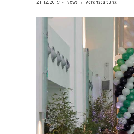
Beitrag
Beitrags-
21.12.2019
News
/
Veranstaltung
veröffentlicht:
Kategorie: